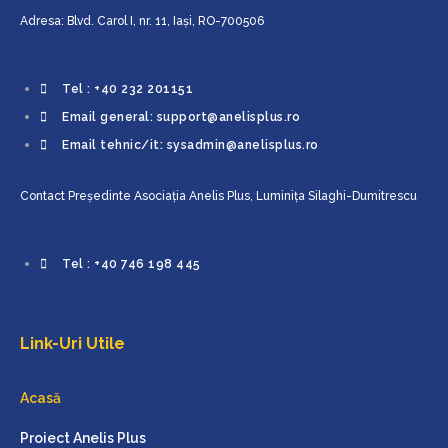
Adresa: Blvd. Carol I, nr. 11, Iaşi, RO-700506
Tel : +40 232 201151
Email general: support@anelisplus.ro
Email tehnic/it: sysadmin@anelisplus.ro
Contact Preşedinte Asociaţia Anelis Plus, Luminiţa Silaghi-Dumitrescu
Tel : +40 746 198 445
Link-Uri Utile
Acasă
Proiect Anelis Plus