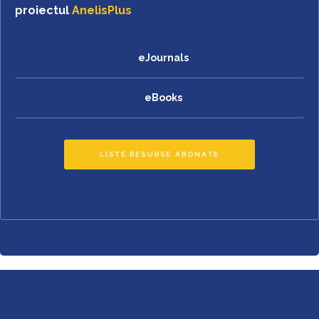
proiectul
AnelisPlus
eJournals
eBooks
LISTE RESURSE ABONATE