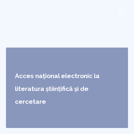
Proiect Anelis Plus
Asociația Anelis Plus
Acces național electronic la
literatura științifică și de
cercetare