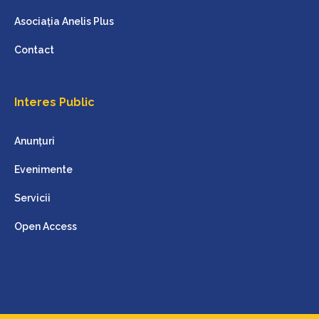
Asociația Anelis Plus
Contact
Interes Public
Anunțuri
Evenimente
Servicii
Open Access
Pentru Piese Și Accesorii De Offroad Sau Overlanding 4x4 Vă Recomandăm Blaz.ro