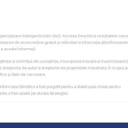
pecializare Inteligentă 2022-2027, Accesul Deschis la rezultatele cerce
area de acces online gratuit și nelimitat la informația științifică pentr
ă a acestei informații.
inței și schimbul de cunoștințe, încurajează inovația și maximizează b
ial drepturile de autor și drepturile de proprietate industrială. În scopul 
nțifice și date de cercetare.
rmația Științifică a fost pregătit pentru a stabili pașii cheie pentru
sta a fost valabil pe durata Strategiei.