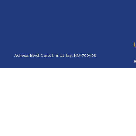
L
Adresa: Blvd. Carol I, nr. 11, Iaşi, RO-700506
A
Tel : +40 232 201151
P
Email general: support@anelisplus.ro
A
Email tehnic/it: sysadmin@anelisplus.ro
C
Contact Preşedinte Asociaţia Anelis Plus, Luminiţa
Silaghi-Dumitrescu
Tel : +40 746 198 445