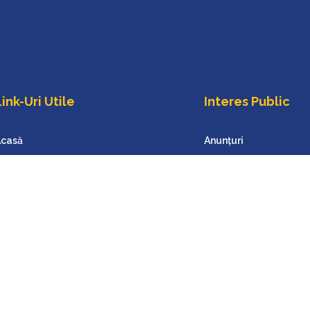
ink-Uri Utile
Interes Public
casă
Anunțuri
roiect Anelis Plus
Evenimente
sociația Anelis Plus
Servicii
ontact
Open Access