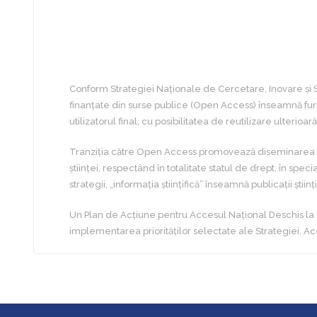
Conform Strategiei Naționale de Cercetare, Inovare și S
finanțate din surse publice (Open Access) înseamnă furniz
utilizatorul final, cu posibilitatea de reutilizare ulterioar
Tranziția către Open Access promovează diseminarea ști
științei, respectând în totalitate statul de drept, în spec
strategii, „informația științifică” înseamnă publicații știi
Un Plan de Acțiune pentru Accesul Național Deschis la Info
implementarea priorităților selectate ale Strategiei. Ace