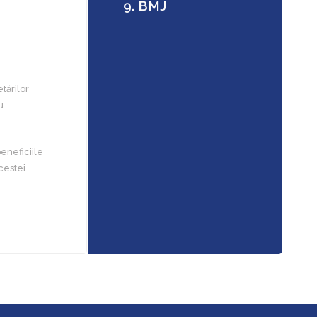
9. BMJ
tărilor
u
eneficiile
acestei