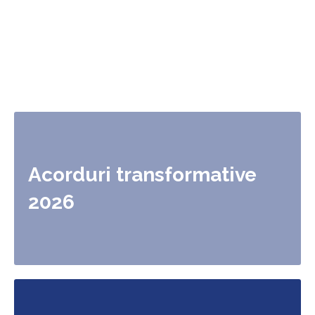
Proiect Anelis Plus
Asociația Anelis Plus
Acorduri transformative
2026