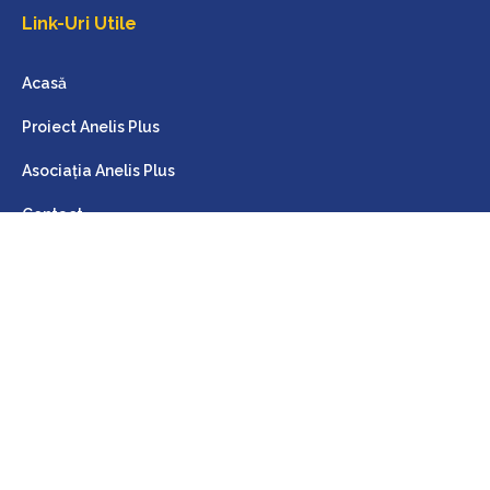
Link-Uri Utile
Acasă
Proiect Anelis Plus
Asociația Anelis Plus
Contact
Interes Public
Anunțuri
Evenimente
Servicii
Open Access