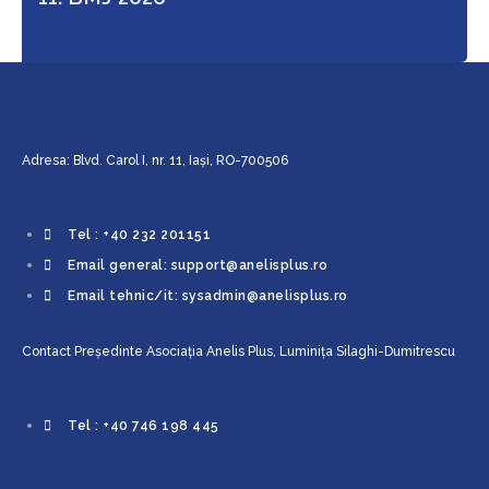
Adresa: Blvd. Carol I, nr. 11, Iaşi, RO-700506
Tel : +40 232 201151
Email general: support@anelisplus.ro
Email tehnic/it: sysadmin@anelisplus.ro
Contact Preşedinte Asociaţia Anelis Plus, Luminiţa Silaghi-Dumitrescu
Tel : +40 746 198 445