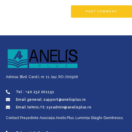
Adresa: Blvd. Carol I, nr. 11, Iaşi, RO-700506
Tel : +40 232 201151
Email general: support@anelisplus.ro
Email tehnic/it: sysadmin@anelisplus.ro
Contact Preşedinte Asociaţia Anelis Plus, Luminiţa Silaghi-Dumitrescu