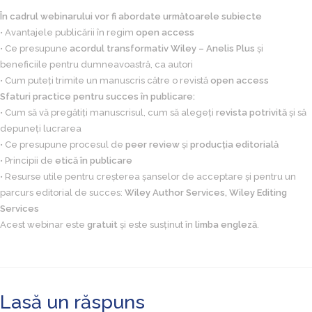
În cadrul webinarului vor fi abordate următoarele subiecte
• Avantajele publicării în regim
open access
• Ce presupune
acordul transformativ Wiley – Anelis Plus
și
beneficiile pentru dumneavoastră, ca autori
• Cum puteți trimite un manuscris către o revistă
open access
Sfaturi practice pentru succes în publicare:
• Cum să vă pregătiți manuscrisul, cum să alegeți
revista potrivită
și să
depuneți lucrarea
• Ce presupune procesul de
peer review
și
producția editorială
• Principii de
etică în publicare
• Resurse utile pentru creșterea șanselor de acceptare și pentru un
parcurs editorial de succes:
Wiley Author Services, Wiley Editing
Services
Acest webinar este
gratuit
și este susținut în
limba engleză
.
Lasă un răspuns